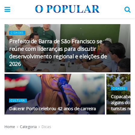
CIDADES
Prefeito de Barra de São Francisco se
reúne com lideranças para discutir
desenvolvimento regional e eleições de
2026
CIDADES
Copacabana,
CULTURA
alguns dos 
Dalcenir Porto celebrou 42 anos de carreira
turistas no
Home
Categoria
Dicas