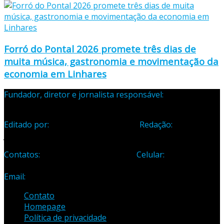
Forró do Pontal 2026 promete três dias de
muita música, gastronomia e movimentação da
economia em Linhares
Fundador, diretor e jornalista responsável:
Samuel Silva
Martins – Registro Profissional 133-70
Editado por:
Editora Cidade Ltda ME
Redação:
Avenida
Jones dos Santos Neves, 1070, Centro, Linhares-ES
Contatos:
Telefone: (27) 3371-1882
Celular:
(27) 99984-
3435
Email:
samuel_opopular@yahoo.com.br
Contato
Homepage
Política de privacidade