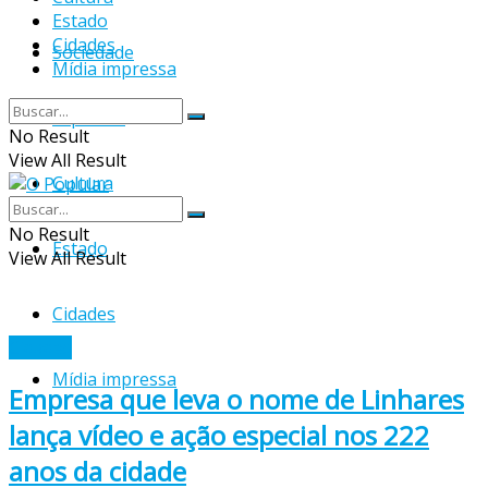
Estado
Cidades
Sociedade
Mídia impressa
Esportes
No Result
View All Result
Cultura
No Result
Estado
View All Result
Cidades
Cidades
Mídia impressa
Empresa que leva o nome de Linhares
lança vídeo e ação especial nos 222
anos da cidade