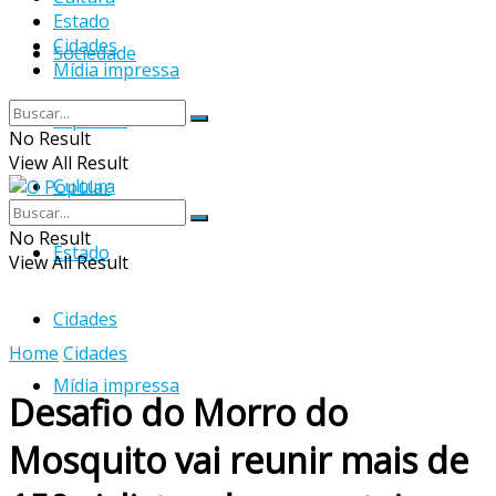
Estado
Cidades
Sociedade
Mídia impressa
Esportes
No Result
View All Result
Cultura
No Result
Estado
View All Result
Cidades
Home
Cidades
Mídia impressa
Desafio do Morro do
Mosquito vai reunir mais de