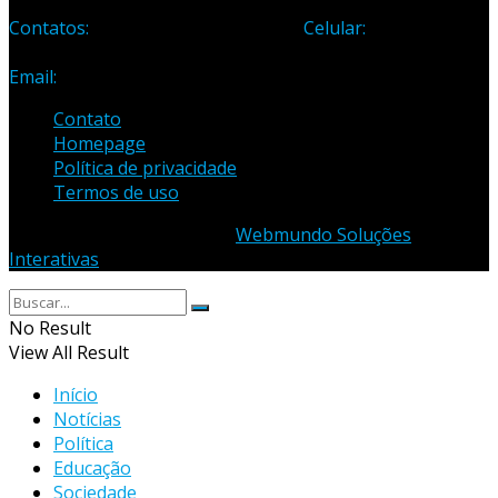
Contatos:
Telefone: (27) 3371-1882
Celular:
(27) 99984-
3435
Email:
samuel_opopular@yahoo.com.br
Contato
Homepage
Política de privacidade
Termos de uso
© 2023 - Desenvolvido por
Webmundo Soluções
Interativas
No Result
View All Result
Início
Notícias
Política
Educação
Sociedade