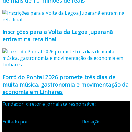
de mais de 10 milhões de reais
Inscrições para a Volta da Lagoa Juparanã
entram na reta final
Forró do Pontal 2026 promete três dias de
muita música, gastronomia e movimentação da
economia em Linhares
Fundador, diretor e jornalista responsável:
Samuel Silva
Martins – Registro Profissional 133-70
Editado por:
Editora Cidade Ltda ME
Redação:
Avenida
Jones dos Santos Neves, 1070, Centro, Linhares-ES