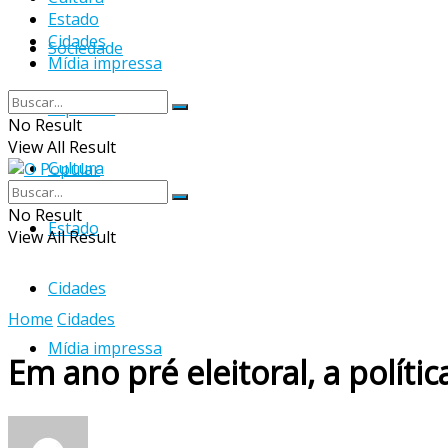
Estado
Cidades
Sociedade
Mídia impressa
Esportes
No Result
View All Result
Cultura
No Result
Estado
View All Result
Cidades
Home
Cidades
Mídia impressa
Em ano pré eleitoral, a polít