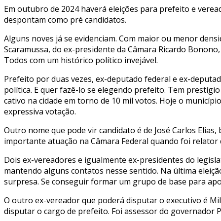
Em outubro de 2024 haverá eleições para prefeito e verea
despontam como pré candidatos.
Alguns noves já se evidenciam. Com maior ou menor densid
Scaramussa, do ex-presidente da Câmara Ricardo Bonono, do
Todos com um histórico político invejável.
Prefeito por duas vezes, ex-deputado federal e ex-deputado
política. E quer fazê-lo se elegendo prefeito. Tem prestíg
cativo na cidade em torno de 10 mil votos. Hoje o municípi
expressiva votação.
Outro nome que pode vir candidato é de José Carlos Elias, 
importante atuação na Câmara Federal quando foi relato
Dois ex-vereadores e igualmente ex-presidentes do legisl
mantendo alguns contatos nesse sentido. Na última eleição
surpresa. Se conseguir formar um grupo de base para apoi
O outro ex-vereador que poderá disputar o executivo é Mi
disputar o cargo de prefeito. Foi assessor do governador Pa