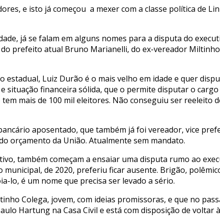
dores, e isto já começou a mexer com a classe política de 
ade, já se falam em alguns nomes para a disputa do executi
 prefeito atual Bruno Marianelli, do ex-vereador Miltinho C
 estadual, Luiz Durão é o mais velho em idade e quer disput
io e situação financeira sólida, que o permite disputar o ca
o tem mais de 100 mil eleitores. Não conseguiu ser reeleito 
bancário aposentado, que também já foi vereador, vice prefe
r do orçamento da União. Atualmente sem mandato.
ativo, também começam a ensaiar uma disputa rumo ao execu
 municipal, de 2020, preferiu ficar ausente. Brigão, polêmi
a-lo, é um nome que precisa ser levado a sério.
ltinho Colega, jovem, com ideias promissoras, e que no pas
ulo Hartung na Casa Civil e está com disposição de voltar à 