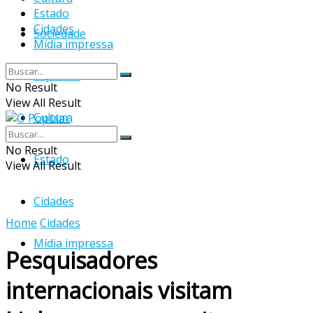
Estado
Cidades
Sociedade
Mídia impressa
Esportes
No Result
View All Result
Cultura
No Result
Estado
View All Result
Cidades
Home
Cidades
Mídia impressa
Pesquisadores
internacionais visitam