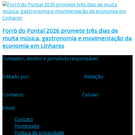
Forró do Pontal 2026 promete três dias de
muita música, gastronomia e movimentação da
economia em Linhares
Fundador, diretor e jornalista responsável:
Samuel Silva
Martins – Registro Profissional 133-70
Editado por:
Editora Cidade Ltda ME
Redação:
Avenida
Jones dos Santos Neves, 1070, Centro, Linhares-ES
Contatos:
Telefone: (27) 3371-1882
Celular:
(27) 99984-
3435
Email:
samuel_opopular@yahoo.com.br
Contato
Homepage
Política de privacidade