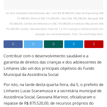
As sete entidades beneficiadas são: Icef (R$ 38.400,00); Asas da Esperança (R$
61.440,00); Afemol (R$ 115.200,00); Clam (R$ 138.240,00); Abequar (R$
153.600,00); Cáritas de Bebedouro (R$ 176.640,00) e Instituto Mazzarelo (R$
192.000,00). Juntas, elas atendem mais de 1,2 mil crianças e adolescentes em
situação de vulnerabilidade. Foto: Secom/Felipe Reis.
Contribuir com o desenvolvimento saudável e a
garantia de direitos das crianças e dos adolescentes de
Linhares são um dos principais objetivos do Fundo
Municipal da Assistência Social.
Por isto, na tarde desta quarta-feira, dia 5, o prefeito de
Linhares Lucas Scaramussa e a secretária municipal de
Assistência Social, Geovana Marinot, oficializaram o
repasse de R$ 875.520,00, de recursos próprios do