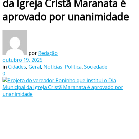
da Igreja Cristã Maranata é
aprovado por unanimidade
por
Redação
outubro 19, 2025
in
Cidades
,
Geral
,
Notícias
,
Política
,
Sociedade
0