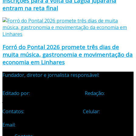
Inscrições para a Volta da Lagoa Juparanã
entram na reta final
Forró do Pontal 2026 promete três dias de
muita música, gastronomia e movimentação da
economia em Linhares
Fundador, diretor e jornalista responsável:
Samuel Silva
Martins – Registro Profissional 133-70
Editado por:
Editora Cidade Ltda ME
Redação:
Avenida
Jones dos Santos Neves, 1070, Centro, Linhares-ES
Contatos:
Telefone: (27) 3371-1882
Celular:
(27) 99984-
3435
Email:
samuel_opopular@yahoo.com.br