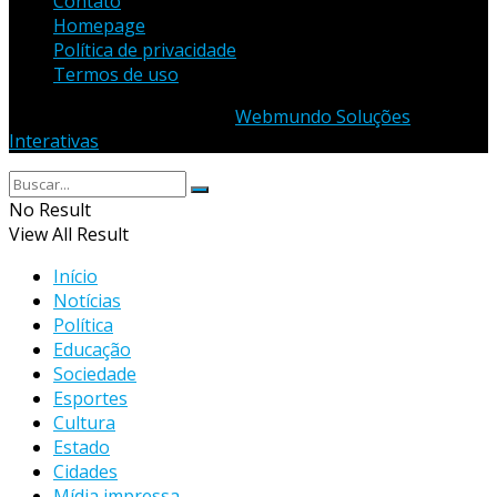
Contato
Homepage
Política de privacidade
Termos de uso
© 2023 - Desenvolvido por
Webmundo Soluções
Interativas
No Result
View All Result
Início
Notícias
Política
Educação
Sociedade
Esportes
Cultura
Estado
Cidades
Mídia impressa