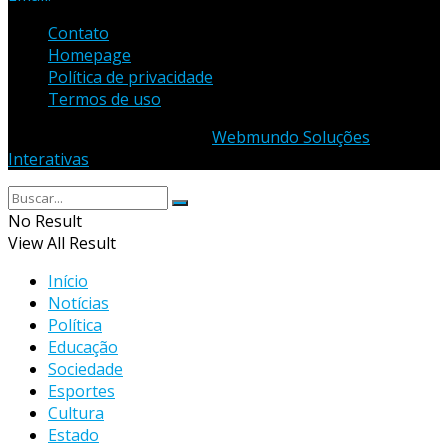
Contato
Homepage
Política de privacidade
Termos de uso
© 2023 - Desenvolvido por
Webmundo Soluções
Interativas
No Result
View All Result
Início
Notícias
Política
Educação
Sociedade
Esportes
Cultura
Estado