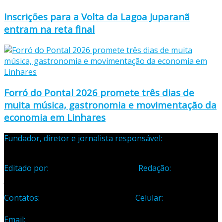
Inscrições para a Volta da Lagoa Juparanã
entram na reta final
Forró do Pontal 2026 promete três dias de
muita música, gastronomia e movimentação da
economia em Linhares
Fundador, diretor e jornalista responsável:
Samuel Silva
Martins – Registro Profissional 133-70
Editado por:
Editora Cidade Ltda ME
Redação:
Avenida
Jones dos Santos Neves, 1070, Centro, Linhares-ES
Contatos:
Telefone: (27) 3371-1882
Celular:
(27) 99984-
3435
Email:
samuel_opopular@yahoo.com.br