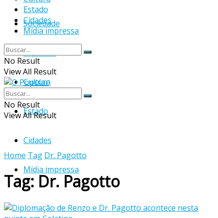
Estado
Cidades
Sociedade
Mídia impressa
Esportes
No Result
View All Result
Cultura
No Result
Estado
View All Result
Cidades
Home
Tag
Dr. Pagotto
Mídia impressa
Tag:
Dr. Pagotto