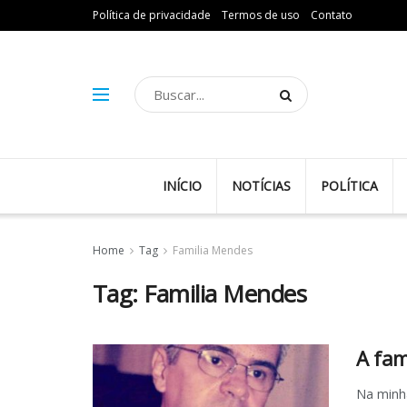
Política de privacidade
Termos de uso
Contato
INÍCIO
NOTÍCIAS
POLÍTICA
Home
Tag
Familia Mendes
Tag:
Familia Mendes
A fam
Na minha