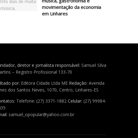
música, gastronomia e
movimentação da economia
em Linhares
ndador, diretor e jornalista responsável:
Samuel Silva
rtins – Registro Profissional 133-70
itado por:
Editora Cidade Ltda ME
Redação:
Avenida
nes dos Santos Neves, 1070, Centro, Linhares-ES
ontatos:
Telefone: (27) 3371-1882
Celular:
(27) 99984-
435
ail:
samuel_opopular@yahoo.com.br