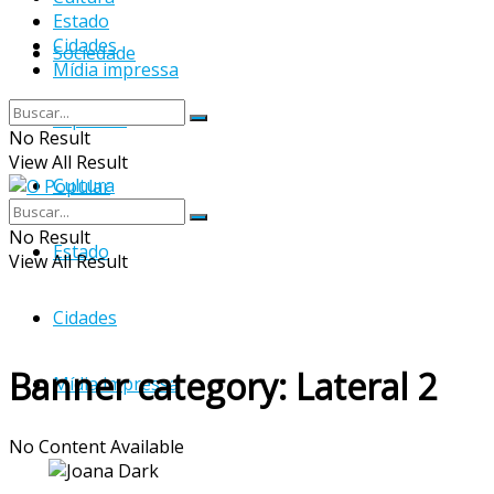
Estado
Cidades
Sociedade
Mídia impressa
Esportes
No Result
View All Result
Cultura
No Result
Estado
View All Result
Cidades
Banner category:
Lateral 2
Mídia impressa
No Content Available