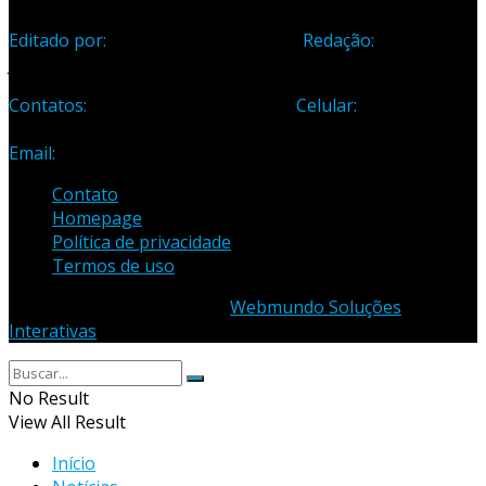
Editado por:
Editora Cidade Ltda ME
Redação:
Avenida
Jones dos Santos Neves, 1070, Centro, Linhares-ES
Contatos:
Telefone: (27) 3371-1882
Celular:
(27) 99984-
3435
Email:
samuel_opopular@yahoo.com.br
Contato
Homepage
Política de privacidade
Termos de uso
© 2023 - Desenvolvido por
Webmundo Soluções
Interativas
No Result
View All Result
Início