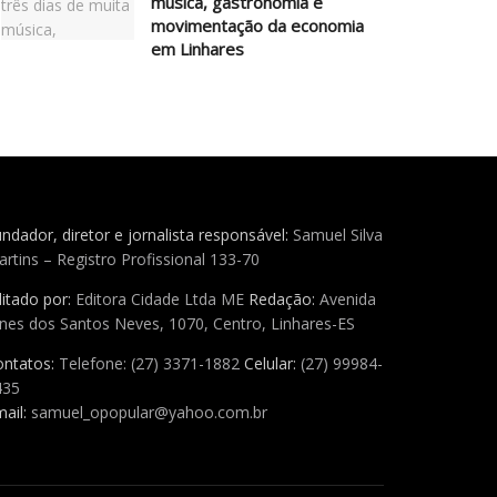
música, gastronomia e
movimentação da economia
em Linhares
ndador, diretor e jornalista responsável:
Samuel Silva
rtins – Registro Profissional 133-70
itado por:
Editora Cidade Ltda ME
Redação:
Avenida
nes dos Santos Neves, 1070, Centro, Linhares-ES
ontatos:
Telefone: (27) 3371-1882
Celular:
(27) 99984-
435
ail:
samuel_opopular@yahoo.com.br