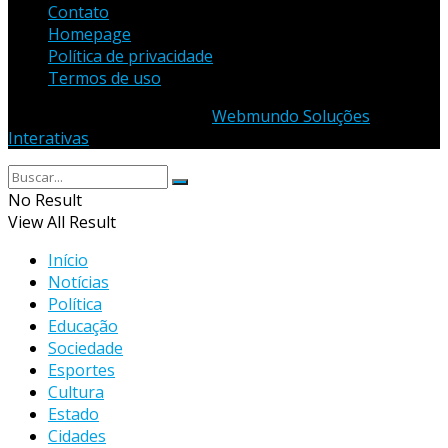
Contato
Homepage
Política de privacidade
Termos de uso
© 2023 - Desenvolvido por
Webmundo Soluções
Interativas
No Result
View All Result
Início
Notícias
Política
Educação
Sociedade
Esportes
Cultura
Estado
Cidades