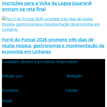
Inscrições para a Volta da Lagoa Juparanã
entram na reta final
Forró do Pontal 2026 promete três dias de
muita música, gastronomia e movimentação da
economia em Linhares
Fundador, diretor e jornalista responsável:
Samuel Silva
Martins – Registro Profissional 133-70
Editado por:
Editora Cidade Ltda ME
Redação:
Avenida
Jones dos Santos Neves, 1070, Centro, Linhares-ES
Contatos:
Telefone: (27) 3371-1882
Celular:
(27) 99984-
3435
Email:
samuel_opopular@yahoo.com.br