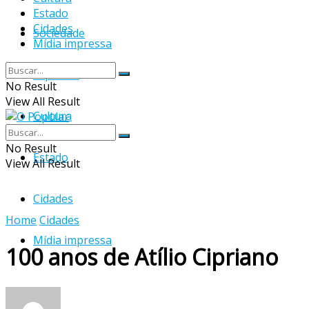
Estado
Cidades
Sociedade
Mídia impressa
Esportes
No Result
View All Result
Cultura
No Result
Estado
View All Result
Cidades
Home
Cidades
Mídia impressa
100 anos de Atílio Cipriano