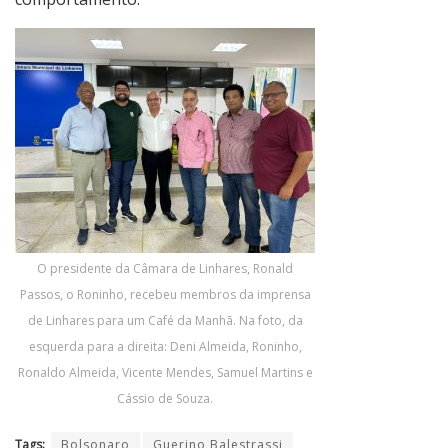
O presidente da Câmara de Linhares, Ronald
Passos, o Roninho, recebeu membros da imprensa
de Linhares para um Café da Manhã. Na foto, da
esquerda para a direita: Deni Almeida, Roninho,
Ronaldo Almeida, Vicente Mendes, Samuel Martins e
Cássio de Souza.
Tags:
Bolsonaro
Guerino Balestrassi