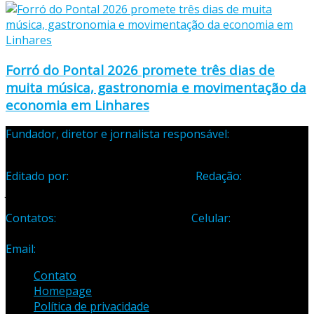
Forró do Pontal 2026 promete três dias de
muita música, gastronomia e movimentação da
economia em Linhares
Fundador, diretor e jornalista responsável:
Samuel Silva
Martins – Registro Profissional 133-70
Editado por:
Editora Cidade Ltda ME
Redação:
Avenida
Jones dos Santos Neves, 1070, Centro, Linhares-ES
Contatos:
Telefone: (27) 3371-1882
Celular:
(27) 99984-
3435
Email:
samuel_opopular@yahoo.com.br
Contato
Homepage
Política de privacidade