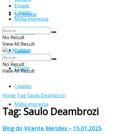
Estado
Cidades
Sociedade
Mídia impressa
Esportes
No Result
View All Result
Cultura
No Result
Estado
View All Result
Cidades
Home
Tag
Saulo Deambrozi
Mídia impressa
Tag:
Saulo Deambrozi
Blog do Vicente Mendes – 15.01.2025