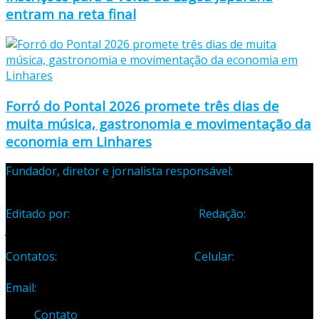
entram na reta final
Forró do Pontal 2026 promete três dias de
muita música, gastronomia e movimentação da
economia em Linhares
Fundador, diretor e jornalista responsável:
Samuel Silva
Martins – Registro Profissional 133-70
Editado por:
Editora Cidade Ltda ME
Redação:
Avenida
Jones dos Santos Neves, 1070, Centro, Linhares-ES
Contatos:
Telefone: (27) 3371-1882
Celular:
(27) 99984-
3435
Email:
samuel_opopular@yahoo.com.br
Contato