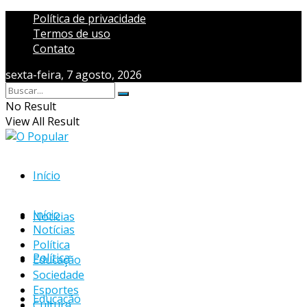
Política de privacidade
Termos de uso
Contato
sexta-feira, 7 agosto, 2026
No Result
View All Result
Início
Início
Notícias
Notícias
Política
Política
Educação
Sociedade
Esportes
Educação
Cultura