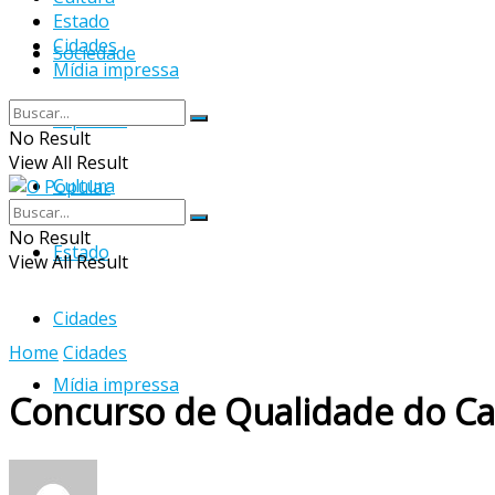
Estado
Cidades
Sociedade
Mídia impressa
Esportes
No Result
View All Result
Cultura
No Result
Estado
View All Result
Cidades
Home
Cidades
Mídia impressa
Concurso de Qualidade do Caf