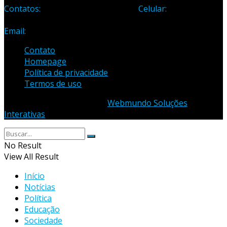
Contatos:
Telefone: (27) 3371-1882
Celular:
(27) 99984-
3435
Email:
samuel_opopular@yahoo.com.br
Contato
Homepage
Política de privacidade
Termos de uso
© 2023 - Desenvolvido por
Webmundo Soluções
Interativas
No Result
View All Result
Início
Notícias
Política
Educação
Sociedade