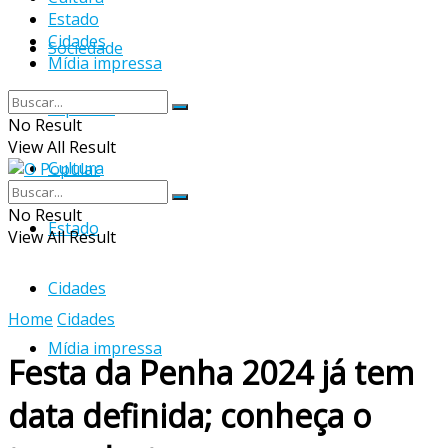
Estado
Cidades
Sociedade
Mídia impressa
Esportes
No Result
View All Result
Cultura
No Result
Estado
View All Result
Cidades
Home
Cidades
Mídia impressa
Festa da Penha 2024 já tem
data definida; conheça o