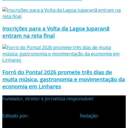
Inscrições para a Volta da Lagoa Juparanã
entram na reta final
Forró do Pontal 2026 promete três dias de
muita música, gastronomia e movimentação da
economia em Linhares
Fundador, diretor e jornalista responsável:
Samuel Silva
Martins – Registro Profissional 133-70
Editado por:
Editora Cidade Ltda ME
Redação:
Avenida
Jones dos Santos Neves, 1070, Centro, Linhares-ES