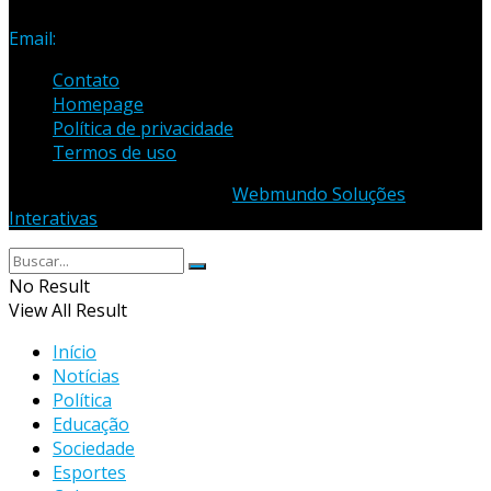
3435
Email:
samuel_opopular@yahoo.com.br
Contato
Homepage
Política de privacidade
Termos de uso
© 2023 - Desenvolvido por
Webmundo Soluções
Interativas
No Result
View All Result
Início
Notícias
Política
Educação
Sociedade
Esportes