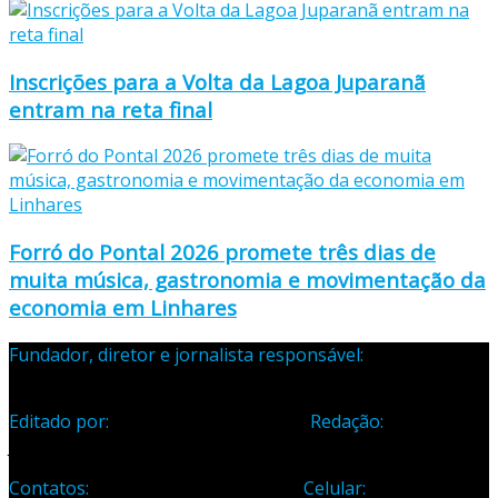
Inscrições para a Volta da Lagoa Juparanã
entram na reta final
Forró do Pontal 2026 promete três dias de
muita música, gastronomia e movimentação da
economia em Linhares
Fundador, diretor e jornalista responsável:
Samuel Silva
Martins – Registro Profissional 133-70
Editado por:
Editora Cidade Ltda ME
Redação:
Avenida
Jones dos Santos Neves, 1070, Centro, Linhares-ES
Contatos:
Telefone: (27) 3371-1882
Celular:
(27) 99984-