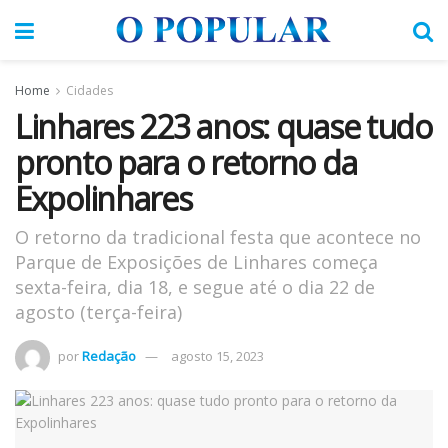
Home
Cidades
Linhares 223 anos: quase tudo
pronto para o retorno da
Expolinhares
O retorno da tradicional festa que acontece no
Parque de Exposições de Linhares começa
sexta-feira, dia 18, e segue até o dia 22 de
agosto (terça-feira)
por
Redação
agosto 15, 2023