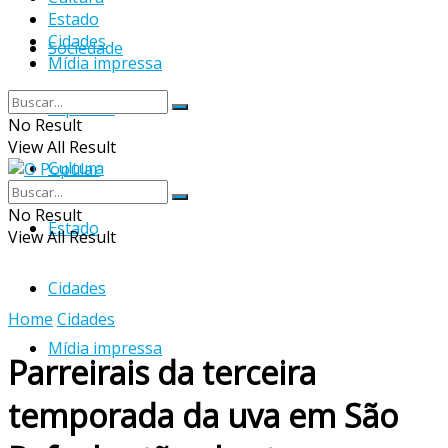
Estado
Cidades
Sociedade
Mídia impressa
Esportes
No Result
View All Result
Cultura
No Result
Estado
View All Result
Cidades
Home
Cidades
Mídia impressa
Parreirais da terceira
temporada da uva em São