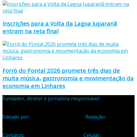
Inscrições para a Volta da Lagoa Juparanã
entram na reta final
Forró do Pontal 2026 promete três dias de
muita música, gastronomia e movimentação da
economia em Linhares
Fundador, diretor e jornalista responsável:
Samuel Silva
Martins – Registro Profissional 133-70
Editado por:
Editora Cidade Ltda ME
Redação:
Avenida
Jones dos Santos Neves, 1070, Centro, Linhares-ES
Contatos:
Telefone: (27) 3371-1882
Celular:
(27) 99984-