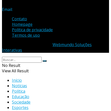
3435
Email:
samuel_opopular@yahoo.com.br
Contato
Homepage
Política de privacidade
Termos de uso
© 2023 - Desenvolvido por
Webmundo Soluções
Interativas
No Result
View All Result
Início
Notícias
Política
Educação
Sociedade
Esportes