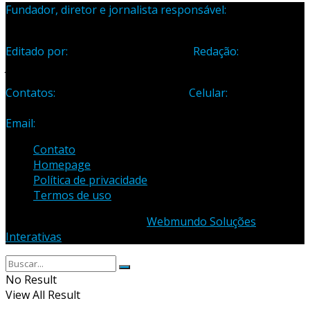
Fundador, diretor e jornalista responsável:
Samuel Silva
Martins – Registro Profissional 133-70
Editado por:
Editora Cidade Ltda ME
Redação:
Avenida
Jones dos Santos Neves, 1070, Centro, Linhares-ES
Contatos:
Telefone: (27) 3371-1882
Celular:
(27) 99984-
3435
Email:
samuel_opopular@yahoo.com.br
Contato
Homepage
Política de privacidade
Termos de uso
© 2023 - Desenvolvido por
Webmundo Soluções
Interativas
No Result
View All Result