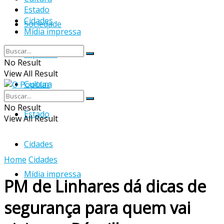
Estado
Cidades
Sociedade
Mídia impressa
Esportes
No Result
View All Result
Cultura
No Result
Estado
View All Result
Cidades
Home
Cidades
Mídia impressa
PM de Linhares dá dicas de
segurança para quem vai