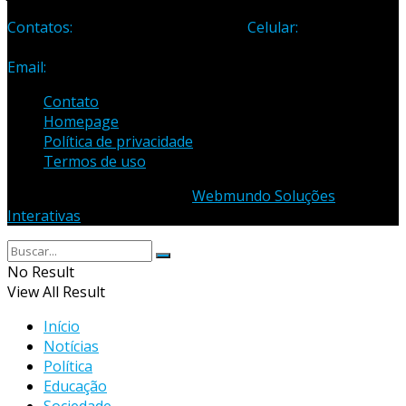
Contatos:
Telefone: (27) 3371-1882
Celular:
(27) 99984-
3435
Email:
samuel_opopular@yahoo.com.br
Contato
Homepage
Política de privacidade
Termos de uso
© 2023 - Desenvolvido por
Webmundo Soluções
Interativas
No Result
View All Result
Início
Notícias
Política
Educação
Sociedade