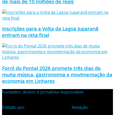
de mais de 10 milhões de reais
Inscrições para a Volta da Lagoa Juparanã
entram na reta final
Forró do Pontal 2026 promete três dias de
muita música, gastronomia e movimentação da
economia em Linhares
Fundador, diretor e jornalista responsável:
Samuel Silva
Martins – Registro Profissional 133-70
Editado por:
Editora Cidade Ltda ME
Redação:
Avenida
Jones dos Santos Neves, 1070, Centro, Linhares-ES