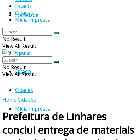
Estado
Cidades
Sociedade
Mídia impressa
Esportes
No Result
View All Result
Cultura
No Result
Estado
View All Result
Cidades
Home
Cidades
Mídia impressa
Prefeitura de Linhares
conclui entrega de materiais