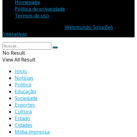
Homepage
Política de privacidade
Termos de uso
© 2023 - Desenvolvido por
Webmundo Soluções
Interativas
No Result
View All Result
Início
Notícias
Política
Educação
Sociedade
Esportes
Cultura
Estado
Cidades
Mídia impressa