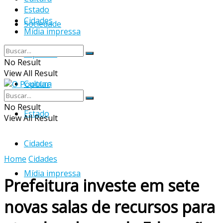
Estado
Cidades
Sociedade
Mídia impressa
Esportes
No Result
View All Result
Cultura
No Result
Estado
View All Result
Cidades
Home
Cidades
Mídia impressa
Prefeitura investe em sete
novas salas de recursos para