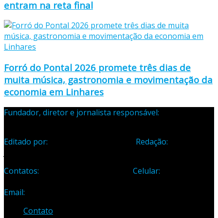
entram na reta final
Forró do Pontal 2026 promete três dias de
muita música, gastronomia e movimentação da
economia em Linhares
Fundador, diretor e jornalista responsável:
Samuel Silva
Martins – Registro Profissional 133-70
Editado por:
Editora Cidade Ltda ME
Redação:
Avenida
Jones dos Santos Neves, 1070, Centro, Linhares-ES
Contatos:
Telefone: (27) 3371-1882
Celular:
(27) 99984-
3435
Email:
samuel_opopular@yahoo.com.br
Contato