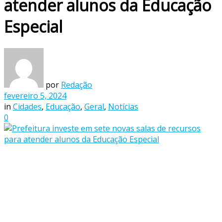
atender alunos da Educação
Especial
por
Redação
fevereiro 5, 2024
in
Cidades
,
Educação
,
Geral
,
Notícias
0