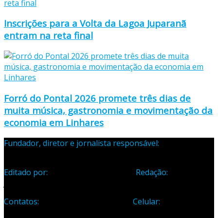
Inscrições para a Volta da Lagoa Juparanã
entram na reta final
Forró do Pontal 2026 promete três dias de
muita música, gastronomia e movimentação da
economia em Linhares
Fundador, diretor e jornalista responsável:
Samuel Silva
Martins – Registro Profissional 133-70
Editado por:
Editora Cidade Ltda ME
Redação:
Avenida
Jones dos Santos Neves, 1070, Centro, Linhares-ES
Contatos:
Telefone: (27) 3371-1882
Celular:
(27) 99984-
3435