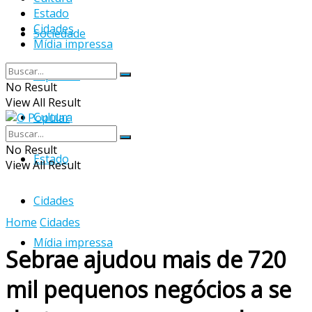
Estado
Cidades
Sociedade
Mídia impressa
Esportes
No Result
View All Result
Cultura
No Result
Estado
View All Result
Cidades
Home
Cidades
Mídia impressa
Sebrae ajudou mais de 720
mil pequenos negócios a se