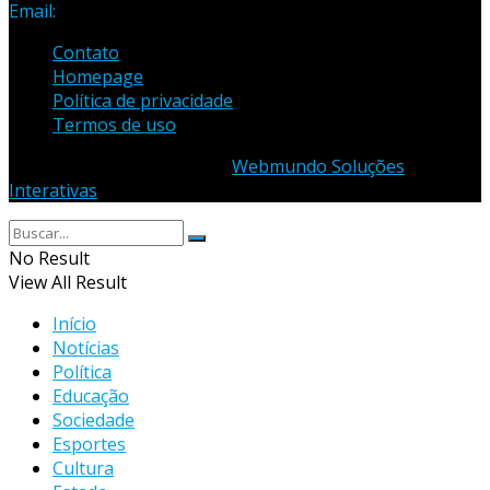
Email:
samuel_opopular@yahoo.com.br
Contato
Homepage
Política de privacidade
Termos de uso
© 2023 - Desenvolvido por
Webmundo Soluções
Interativas
No Result
View All Result
Início
Notícias
Política
Educação
Sociedade
Esportes
Cultura