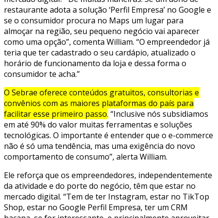
restaurante adota a solução ‘Perfil Empresa’ no Google e
se o consumidor procura no Maps um lugar para
almoçar na região, seu pequeno negócio vai aparecer
como uma opção”, comenta William. “O empreendedor já
teria que ter cadastrado o seu cardápio, atualizado o
horário de funcionamento da loja e dessa forma o
consumidor te acha.”
O Sebrae oferece conteúdos gratuitos, consultorias e
convênios com as maiores plataformas do país para
facilitar esse primeiro passo
. “Inclusive nós subsidiamos
em até 90% do valor muitas ferramentas e soluções
tecnológicas. O importante é entender que o e-commerce
não é só uma tendência, mas uma exigência do novo
comportamento de consumo”, alerta William.
Ele reforça que os empreendedores, independentemente
da atividade e do porte do negócio, têm que estar no
mercado digital. “Tem de ter Instagram, estar no TikTop
Shop, estar no Google Perfil Empresa, ter um CRM
bacana, se for interessante, e principalmente aproveitar