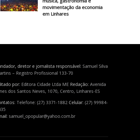
música, gastronomia e
movimentação da economia
em Linhares
ndador, diretor e jornalista responsável:
Samuel Silva
rtins – Registro Profissional 133-70
itado por:
Editora Cidade Ltda ME
Redação:
Avenida
nes dos Santos Neves, 1070, Centro, Linhares-ES
ontatos:
Telefone: (27) 3371-1882
Celular:
(27) 99984-
435
ail:
samuel_opopular@yahoo.com.br