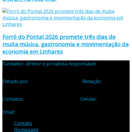
Forró do Pontal 2026 promete três dias de
muita música, gastronomia e movimentação da
economia em Linhares
Fundador, diretor e jornalista responsável:
Samuel Silva
Martins – Registro Profissional 133-70
Editado por:
Editora Cidade Ltda ME
Redação:
Avenida
Jones dos Santos Neves, 1070, Centro, Linhares-ES
Contatos:
Telefone: (27) 3371-1882
Celular:
(27) 99984-
3435
Email:
samuel_opopular@yahoo.com.br
Contato
Homepage