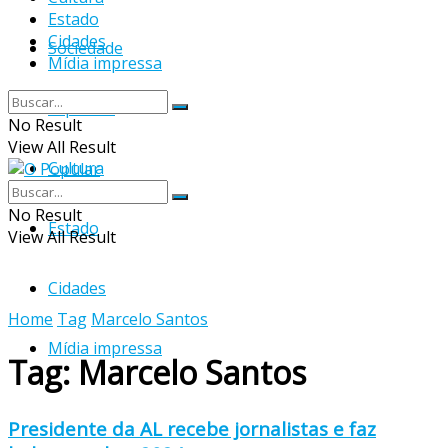
Estado
Cidades
Sociedade
Mídia impressa
Esportes
No Result
View All Result
Cultura
No Result
Estado
View All Result
Cidades
Home
Tag
Marcelo Santos
Mídia impressa
Tag:
Marcelo Santos
Presidente da AL recebe jornalistas e faz