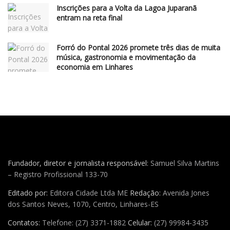
Inscrições para a Volta da Lagoa Juparanã
entram na reta final
Forró do Pontal 2026 promete três dias de muita
música, gastronomia e movimentação da
economia em Linhares
Fundador, diretor e jornalista responsável:
Samuel Silva Martins
– Registro Profissional 133-70
Editado por:
Editora Cidade Ltda ME
Redação:
Avenida Jones
dos Santos Neves, 1070, Centro, Linhares-ES
Contatos:
Telefone: (27) 3371-1882
Celular:
(27) 99984-3435