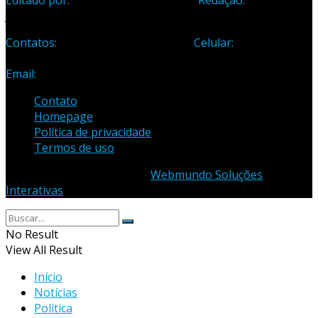
Editado por:
Editora Cidade Ltda ME
Redação:
Avenida
Jones dos Santos Neves, 1070, Centro, Linhares-ES
Contatos:
Telefone: (27) 3371-1882
Celular:
(27) 99984-
3435
Email:
samuel_opopular@yahoo.com.br
Contato
Homepage
Política de privacidade
Termos de uso
© 2023 - Desenvolvido por
Webmundo Soluções
Interativas
No Result
View All Result
Início
Notícias
Política