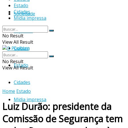
Estado
Cidades
Sociedade
Mídia impressa
Esportes
No Result
View All Result
Cultura
No Result
Estado
View All Result
Cidades
Home
Estado
Mídia impressa
Luiz Durão: presidente da
Comissão de Segurança tem