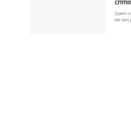
crimi
Quem co
ele tem 