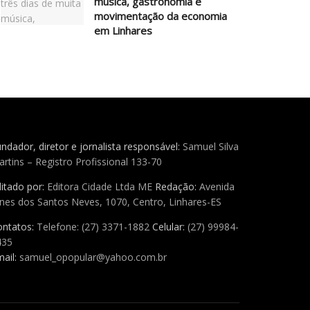
música, gastronomia e
movimentação da economia
em Linhares
ndador, diretor e jornalista responsável:
Samuel Silva
rtins – Registro Profissional 133-70
itado por:
Editora Cidade Ltda ME
Redação:
Avenida
nes dos Santos Neves, 1070, Centro, Linhares-ES
ontatos:
Telefone: (27) 3371-1882
Celular:
(27) 99984-
435
ail:
samuel_opopular@yahoo.com.br