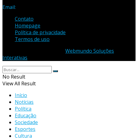
3435
Email:
samuel_opopular@yahoo.com.br
Contato
Homepage
Política de privacidade
Termos de uso
© 2023 - Desenvolvido por
Webmundo Soluções
Interativas
No Result
View All Result
Início
Notícias
Política
Educação
Sociedade
Esportes
Cultura