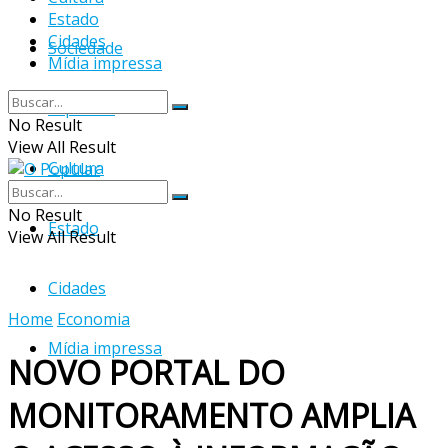
Estado
Cidades
Sociedade
Mídia impressa
Esportes
No Result
View All Result
Cultura
No Result
Estado
View All Result
Cidades
Home
Economia
Mídia impressa
NOVO PORTAL DO
MONITORAMENTO AMPLIA