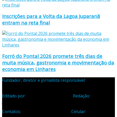
Inscrições para a Volta da Lagoa Juparanã
entram na reta final
Forró do Pontal 2026 promete três dias de
muita música, gastronomia e movimentação da
economia em Linhares
Fundador, diretor e jornalista responsável:
Samuel Silva
Martins – Registro Profissional 133-70
Editado por:
Editora Cidade Ltda ME
Redação:
Avenida
Jones dos Santos Neves, 1070, Centro, Linhares-ES
Contatos:
Telefone: (27) 3371-1882
Celular:
(27) 99984-